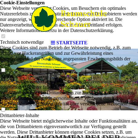
Cookie-Einstellungen
Diese Webseite verwendet Cookies, um Besuchern ein optimales
Nutzererlebnis zu bieten. Bestimmte Inhalte von Drittanbietern werden
nur angezeigt, wenn die entsprechende Option aktiviert ist. Die
Datenverarbeitung kann dann auch in einem Drittland erfolgen.
Weitere Informationen hierzu in der Datenschutzerklärung.
Technisch notwendige
STARTSEITE
Diese Cookies sind zum Betrieb der Webseite notwendig, z.B. zum
Schutz vor Hackerangriffen und zur Gewährleistung eines
konsistenten und der Nachfrage angepassten Erscheinungsbilds der
Seite.
Analytische
Diese Cookies werden verwendet, um das Nutzererlebnis weiter zu
optimieren. Hierunter fallen auch Statistiken, die dem
Webseitenbetreiber von Drittanbietern zur Verfügung gestellt werden,
sowie die Ausspielung von personalisierter Werbung durch die
Nachverfolgung der Nutzeraktivität über verschiedene Webseiten.
Drittanbieter-Inhalte
Diese Webseite bietet möglicherweise Inhalte oder Funktionalitäten an,
die von Drittanbietern eigenverantwortlich zur Verfügung gestellt
werden. Diese Drittanbieter können eigene Cookies setzen, z.B. um
WILLKOMMEN BEI DER
die Nutzeraktivität zu verfolgen oder ihre Angebote zu personalisieren